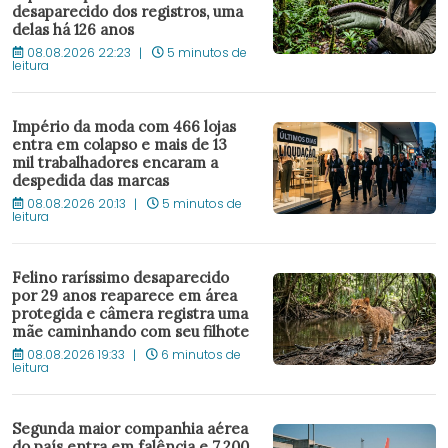
desaparecido dos registros, uma
delas há 126 anos
08.08.2026 22:23
5 minutos de
leitura
Império da moda com 466 lojas
entra em colapso e mais de 13
mil trabalhadores encaram a
despedida das marcas
08.08.2026 20:13
5 minutos de
leitura
Felino raríssimo desaparecido
por 29 anos reaparece em área
protegida e câmera registra uma
mãe caminhando com seu filhote
08.08.2026 19:33
6 minutos de
leitura
Segunda maior companhia aérea
do país entra em falência e 7.200