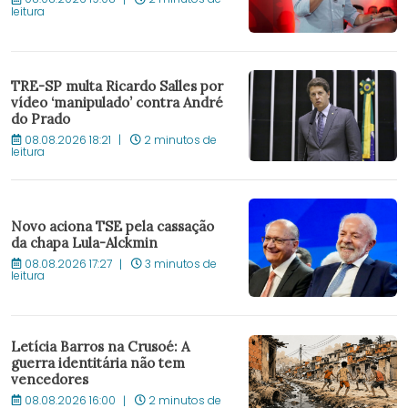
leitura
TRE-SP multa Ricardo Salles por
vídeo ‘manipulado’ contra André
do Prado
08.08.2026 18:21
2 minutos de
leitura
Novo aciona TSE pela cassação
da chapa Lula-Alckmin
08.08.2026 17:27
3 minutos de
leitura
Letícia Barros na Crusoé: A
guerra identitária não tem
vencedores
08.08.2026 16:00
2 minutos de