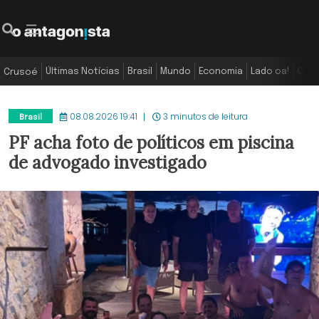
Últimas Notícias
Brasil
Mundo
Economia
Lado oa!
Colu
Crusoé
08.08.2026 19:41
3 minutos de leitura
Brasil
PF acha foto de políticos em piscina
de advogado investigado