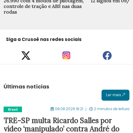
26.990 com 4 modos de pilotagem,
12 signos em 09/
controle de tração e ABS nas duas
rodas
Siga a Crusoé nas redes sociais
Últimas notícias
Ler mais
08.08.2026 18:21
2 minutos de leitura
Brasil
TRE-SP multa Ricardo Salles por
vídeo ‘manipulado’ contra André do