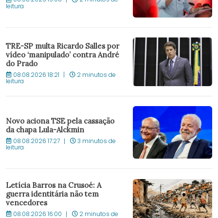
leitura
TRE-SP multa Ricardo Salles por
vídeo ‘manipulado’ contra André
do Prado
08.08.2026 18:21
2 minutos de
leitura
Novo aciona TSE pela cassação
da chapa Lula-Alckmin
08.08.2026 17:27
3 minutos de
leitura
Letícia Barros na Crusoé: A
guerra identitária não tem
vencedores
08.08.2026 16:00
2 minutos de