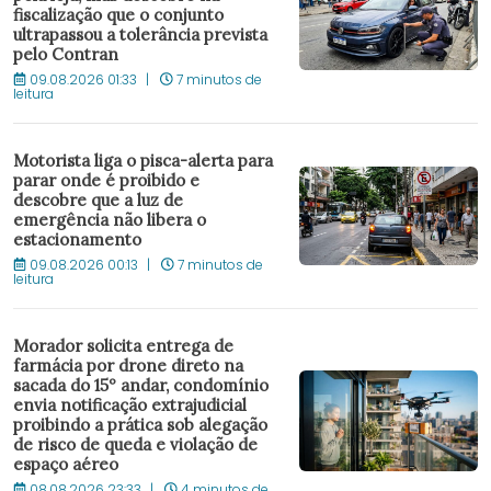
fiscalização que o conjunto
ultrapassou a tolerância prevista
pelo Contran
09.08.2026 01:33
7 minutos de
leitura
Motorista liga o pisca-alerta para
parar onde é proibido e
descobre que a luz de
emergência não libera o
estacionamento
09.08.2026 00:13
7 minutos de
leitura
Morador solicita entrega de
farmácia por drone direto na
sacada do 15º andar, condomínio
envia notificação extrajudicial
proibindo a prática sob alegação
de risco de queda e violação de
espaço aéreo
08.08.2026 23:33
4 minutos de