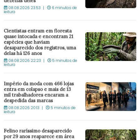
dezenas deles
08.08.2026 23:53
6 minutos de
leitura
Cientistas entram em floresta
quase intocada e encontram 21
espécies que haviam
desaparecido dos registros, uma
delas há 126 anos
08.08.2026 22:23
5 minutos de
leitura
Império da moda com 466 lojas
entra em colapso e mais de 13
mil trabalhadores encaram a
despedida das marcas
08.08.2026 20:13
5 minutos de
leitura
Felino raríssimo desaparecido
por 29 anos reaparece em área