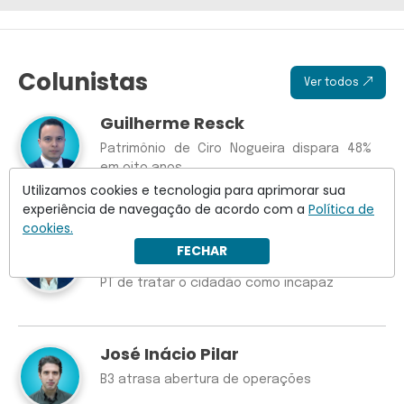
Colunistas
Ver todos
Guilherme Resck
Patrimônio de Ciro Nogueira dispara 48%
em oito anos
Utilizamos cookies e tecnologia para aprimorar sua
experiência de navegação de acordo com a
Política de
cookies.
Wilson Lima
FECHAR
Crusoé: Discord, Janja e o velho impulso do
PT de tratar o cidadão como incapaz
José Inácio Pilar
B3 atrasa abertura de operações