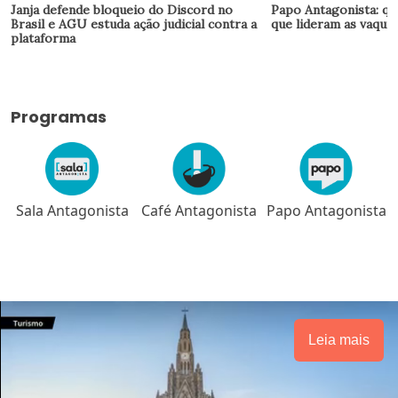
Janja defende bloqueio do Discord no
Papo Antagonista: qu
Brasil e AGU estuda ação judicial contra a
que lideram as vaquin
plataforma
Programas
a
Café Antagonista
Papo Antagonista
Meio-dia em
Brasília
Leia mais