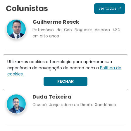
Colunistas
Ver todos
Guilherme Resck
Patrimônio de Ciro Nogueira dispara 48%
em oito anos
Patricia Chaccur
Utilizamos cookies e tecnologia para aprimorar sua
experiência de navegação de acordo com a
Política de
Como destruir uma marca
cookies.
FECHAR
Duda Teixeira
Crusoé: Janja adere ao Direito Xandônico