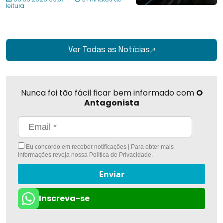
leitura
Ver Todas as Notícias
Nunca foi tão fácil ficar bem informado com
O
Antagonista
Eu concordo em receber notificações | Para obter mais
informações reveja nossa
Política de Privacidade
.
Enviar
Inscreva-se