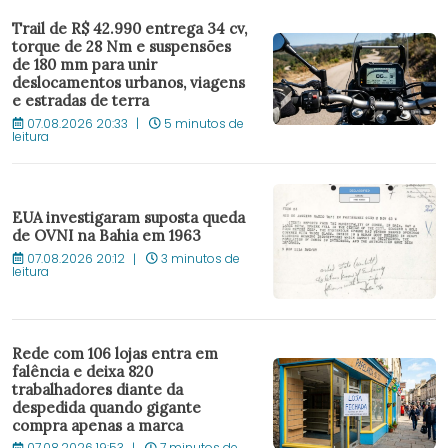
Trail de R$ 42.990 entrega 34 cv,
torque de 28 Nm e suspensões
de 180 mm para unir
deslocamentos urbanos, viagens
e estradas de terra
07.08.2026 20:33
5 minutos de
leitura
EUA investigaram suposta queda
de OVNI na Bahia em 1963
07.08.2026 20:12
3 minutos de
leitura
Rede com 106 lojas entra em
falência e deixa 820
trabalhadores diante da
despedida quando gigante
compra apenas a marca
07.08.2026 19:53
7 minutos de