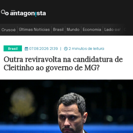
Últimas Notícias
Brasil
Mundo
Economia
Lado oa!
Colu
Crusoé
07.08.2026 21:39
2 minutos de leitura
Brasil
Outra reviravolta na candidatura de
Cleitinho ao governo de MG?