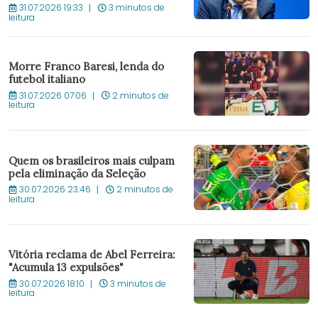
31.07.2026 19:33
3 minutos de
leitura
Morre Franco Baresi, lenda do
futebol italiano
31.07.2026 07:06
2 minutos de
leitura
Quem os brasileiros mais culpam
pela eliminação da Seleção
30.07.2026 23:46
2 minutos de
leitura
Vitória reclama de Abel Ferreira:
"Acumula 13 expulsões"
30.07.2026 18:10
3 minutos de
leitura