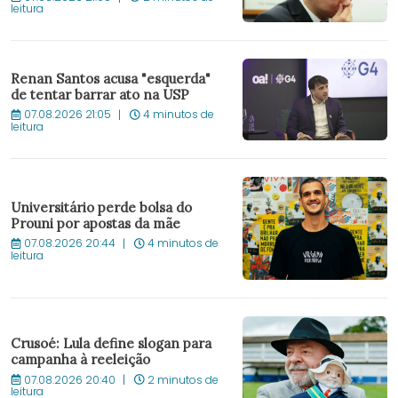
leitura
Renan Santos acusa "esquerda"
de tentar barrar ato na USP
07.08.2026 21:05
4 minutos de
leitura
Universitário perde bolsa do
Prouni por apostas da mãe
07.08.2026 20:44
4 minutos de
leitura
Crusoé: Lula define slogan para
campanha à reeleição
07.08.2026 20:40
2 minutos de
leitura