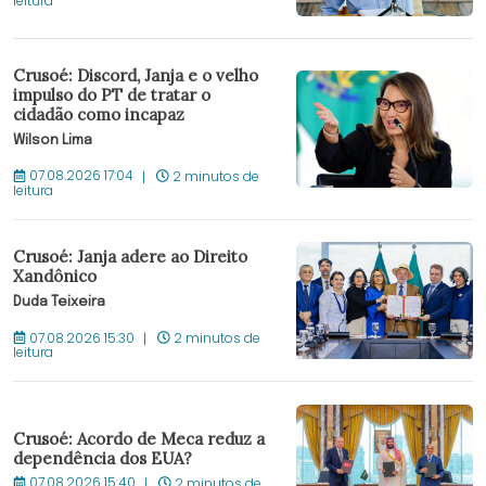
leitura
Crusoé: Discord, Janja e o velho
impulso do PT de tratar o
cidadão como incapaz
Wilson Lima
07.08.2026 17:04
2 minutos de
leitura
Crusoé: Janja adere ao Direito
Xandônico
Duda Teixeira
07.08.2026 15:30
2 minutos de
leitura
Crusoé: Acordo de Meca reduz a
dependência dos EUA?
07.08.2026 15:40
2 minutos de