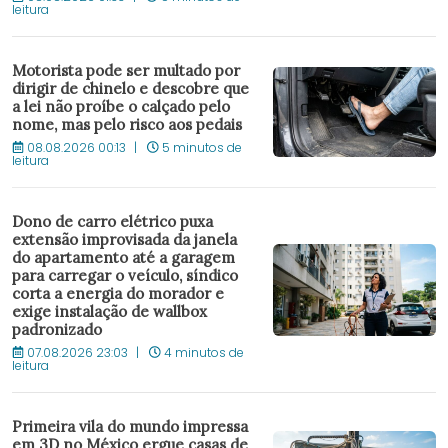
leitura
Motorista pode ser multado por
dirigir de chinelo e descobre que
a lei não proíbe o calçado pelo
nome, mas pelo risco aos pedais
08.08.2026 00:13
5 minutos de
leitura
Dono de carro elétrico puxa
extensão improvisada da janela
do apartamento até a garagem
para carregar o veículo, síndico
corta a energia do morador e
exige instalação de wallbox
padronizado
07.08.2026 23:03
4 minutos de
leitura
Primeira vila do mundo impressa
em 3D no México ergue casas de