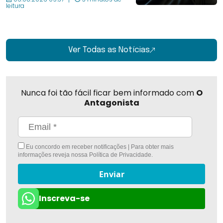
leitura
Ver Todas as Notícias
Nunca foi tão fácil ficar bem informado com
O
Antagonista
Eu concordo em receber notificações | Para obter mais
informações reveja nossa
Política de Privacidade
.
Enviar
Inscreva-se