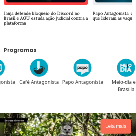
Janja defende bloqueio do Discord no
Papo Antagonista: qu
Brasil e AGU estuda ação judicial contra a
que lideram as vaquin
plataforma
Programas
a
Café Antagonista
Papo Antagonista
Meio-dia em
Brasília
Leia mais