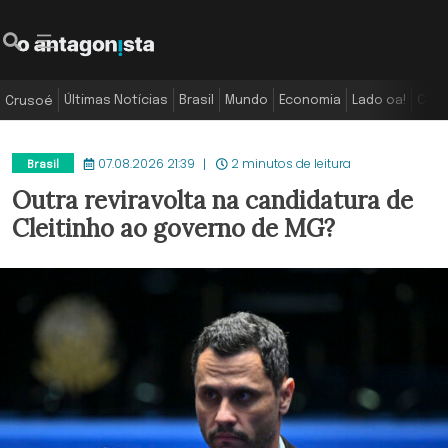
Últimas Notícias
Brasil
Mundo
Economia
Lado oa!
Colu
Crusoé
07.08.2026 21:39
2 minutos de leitura
Brasil
Outra reviravolta na candidatura de
Cleitinho ao governo de MG?