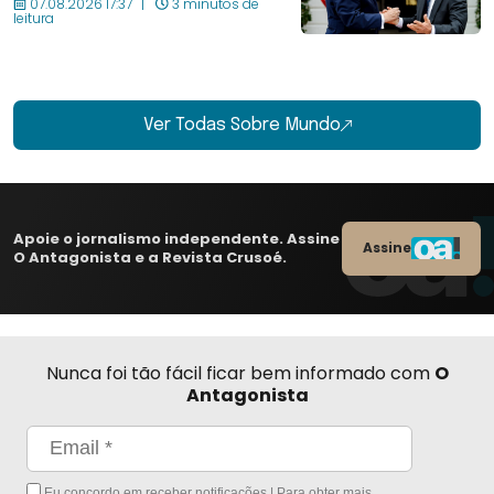
07.08.2026 17:37
3 minutos de
leitura
Ver Todas Sobre Mundo
Apoie o jornalismo independente. Assine
Assine
O Antagonista e a Revista Crusoé.
Nunca foi tão fácil ficar bem informado com
O
Antagonista
Eu concordo em receber notificações | Para obter mais