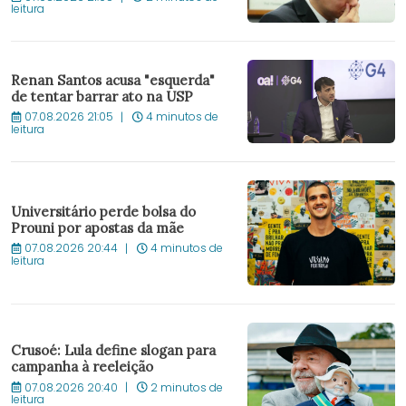
leitura
Renan Santos acusa "esquerda"
de tentar barrar ato na USP
07.08.2026 21:05
4 minutos de
leitura
Universitário perde bolsa do
Prouni por apostas da mãe
07.08.2026 20:44
4 minutos de
leitura
Crusoé: Lula define slogan para
campanha à reeleição
07.08.2026 20:40
2 minutos de
leitura