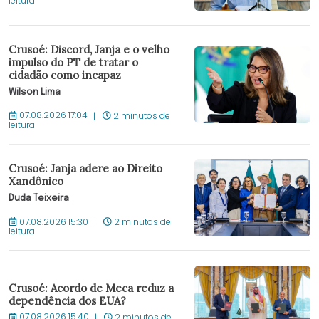
leitura
Crusoé: Discord, Janja e o velho
impulso do PT de tratar o
cidadão como incapaz
Wilson Lima
07.08.2026 17:04
2 minutos de
leitura
Crusoé: Janja adere ao Direito
Xandônico
Duda Teixeira
07.08.2026 15:30
2 minutos de
leitura
Crusoé: Acordo de Meca reduz a
dependência dos EUA?
07.08.2026 15:40
2 minutos de