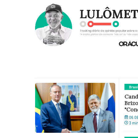
Brasi
Cand
Brizo
"Con
06.0
3 mi