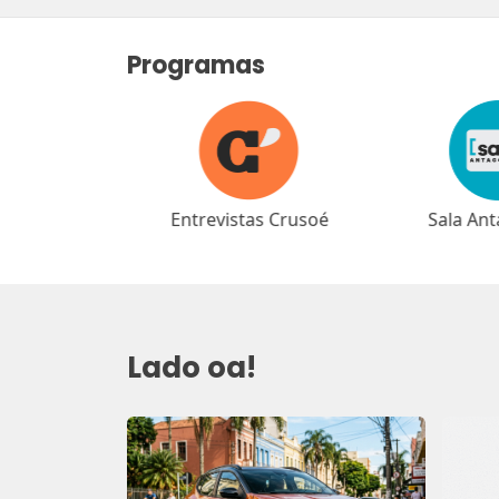
Programas
as Crusoé
Sala Antagonista
Café Ant
Lado oa!