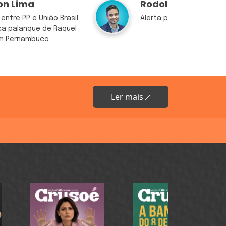
on Lima
Rodolfo Borges
entre PP e União Brasil
Alerta para Lula no Lulô
a palanque de Raquel
em Pernambuco
Ler mais