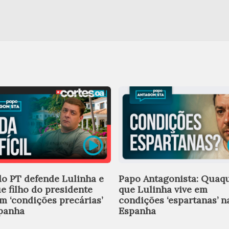
do PT defende Lulinha e
Papo Antagonista: Quaqu
ue filho do presidente
que Lulinha vive em
em ‘condições precárias’
condições ‘espartanas’ n
panha
Espanha