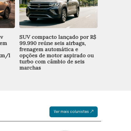
cv
SUV compacto lançado por R$
Batata-doce
 em
99.990 reúne seis airbags,
práticas e 
frenagem automática e
para o jant
km/l
opções de motor aspirado ou
turbo com câmbio de seis
marchas
Ver mais colunistas