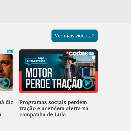
Ver mais vídeos
Ex-chefe de
á diz
Programas sociais perdem
deixa equi
tração e acendem alerta na
após revel
a
campanha de Lula
investigada