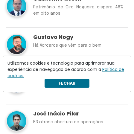
Patrimônio de Ciro Nogueira dispara 48%
em oito anos
Gustavo Nogy
Há Vorcaros que vêm para o bem
Utilizamos cookies e tecnologia para aprimorar sua
experiência de navegação de acordo com a
Política de
Duda Teixeira
cookies.
FECHAR
Crusoé: Janja adere ao Direito Xandônico
José Inácio Pilar
B3 atrasa abertura de operações