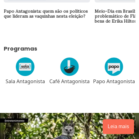
Papo Antagonista: quem são os políticos
Meio-Dia em Brasília:
que lideram as vaquinhas nesta eleição?
problemático de Fláv
bens de Erika Hilton
Programas
sta
Café Antagonista
Papo Antagonista
Meio-dia em
Brasília
Leia mais