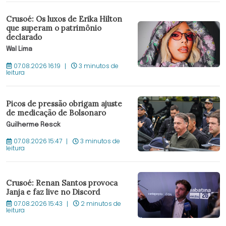
Crusoé: Os luxos de Erika Hilton
que superam o patrimônio
declarado
Wal Lima
07.08.2026 16:19
3 minutos de
leitura
Picos de pressão obrigam ajuste
de medicação de Bolsonaro
Guilherme Resck
07.08.2026 15:47
3 minutos de
leitura
Crusoé: Renan Santos provoca
Janja e faz live no Discord
07.08.2026 15:43
2 minutos de
leitura