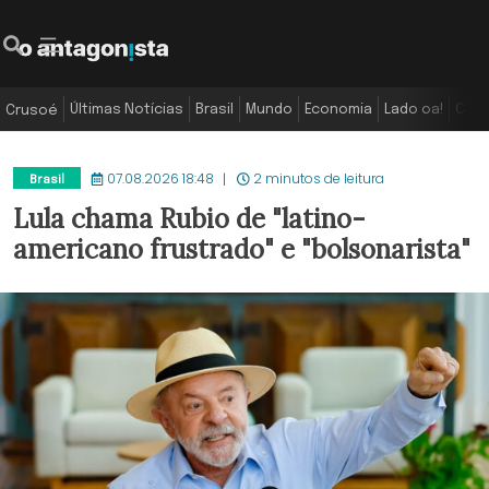
Últimas Notícias
Brasil
Mundo
Economia
Lado oa!
Colu
Crusoé
07.08.2026 18:48
2 minutos de leitura
Brasil
Lula chama Rubio de "latino-
americano frustrado" e "bolsonarista"