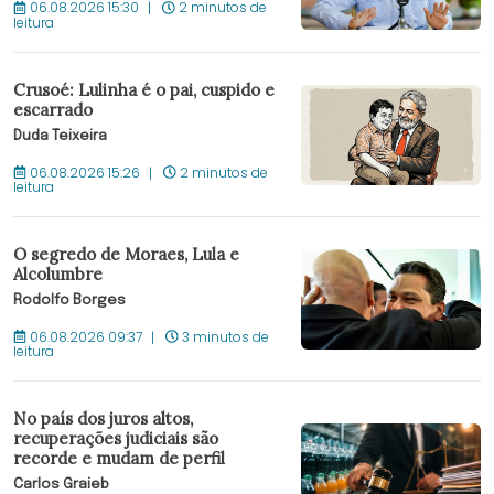
06.08.2026 15:30
2 minutos de
leitura
Crusoé: Lulinha é o pai, cuspido e
escarrado
Duda Teixeira
06.08.2026 15:26
2 minutos de
leitura
O segredo de Moraes, Lula e
Alcolumbre
Rodolfo Borges
06.08.2026 09:37
3 minutos de
leitura
No país dos juros altos,
recuperações judiciais são
recorde e mudam de perfil
Carlos Graieb