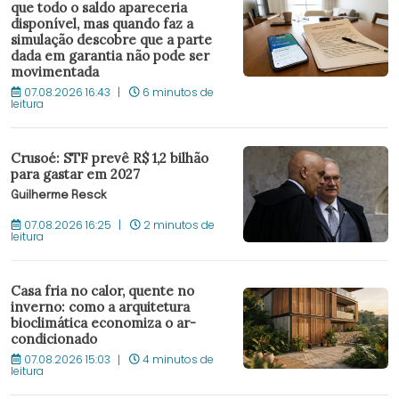
que todo o saldo apareceria
disponível, mas quando faz a
simulação descobre que a parte
dada em garantia não pode ser
movimentada
07.08.2026 16:43
6 minutos de
leitura
Crusoé: STF prevê R$ 1,2 bilhão
para gastar em 2027
Guilherme Resck
07.08.2026 16:25
2 minutos de
leitura
Casa fria no calor, quente no
inverno: como a arquitetura
bioclimática economiza o ar-
condicionado
07.08.2026 15:03
4 minutos de
leitura