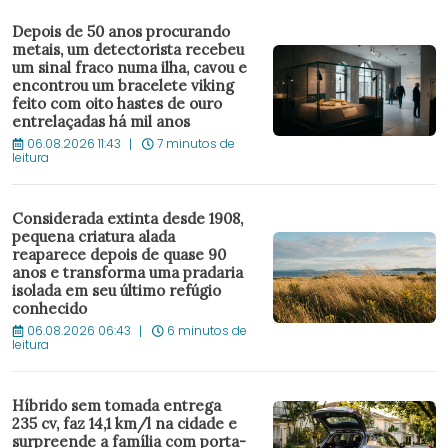
Depois de 50 anos procurando
metais, um detectorista recebeu
um sinal fraco numa ilha, cavou e
encontrou um bracelete viking
feito com oito hastes de ouro
entrelaçadas há mil anos
06.08.2026 11:43
7 minutos de
leitura
Considerada extinta desde 1908,
pequena criatura alada
reaparece depois de quase 90
anos e transforma uma pradaria
isolada em seu último refúgio
conhecido
06.08.2026 06:43
6 minutos de
leitura
Híbrido sem tomada entrega
235 cv, faz 14,1 km/l na cidade e
surpreende a família com porta-