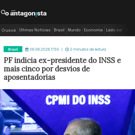
Últimas Notícias
Brasil
Mundo
Economia
Lado oa!
Colu
Crusoé
06.08.2026 17:50
2 minutos de leitura
Brasil
PF indicia ex-presidente do INSS e
mais cinco por desvios de
aposentadorias