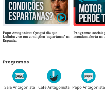
Papo Antagonista: Quaquá diz que
Programas sociais p
Lulinha vive em condições ‘espartanas’ na
acendem alerta na ca
Espanha
Programas
a
Café Antagonista
Papo Antagonista
Meio-dia em
Brasília