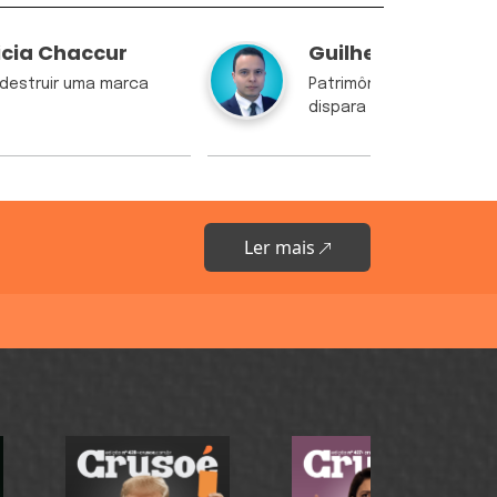
icia Chaccur
Guilherme Resck
destruir uma marca
Patrimônio de Ciro Nogu
dispara 48% em oito an
Ler mais