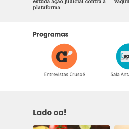
estuda ação judicial contra a
vaqui
plataforma
Programas
as Crusoé
Sala Antagonista
Café Ant
Lado oa!