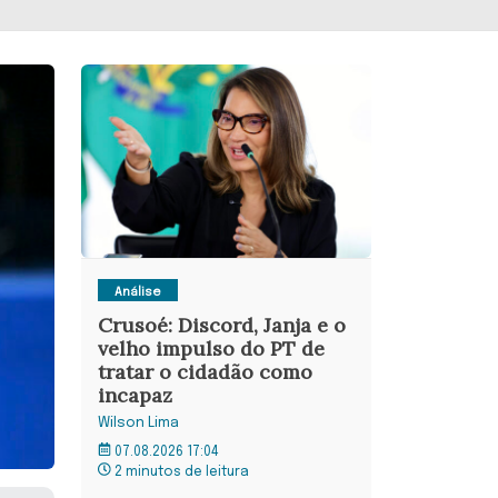
Análise
Crusoé: Discord, Janja e o
velho impulso do PT de
tratar o cidadão como
incapaz
Wilson Lima
07.08.2026 17:04
2 minutos de leitura