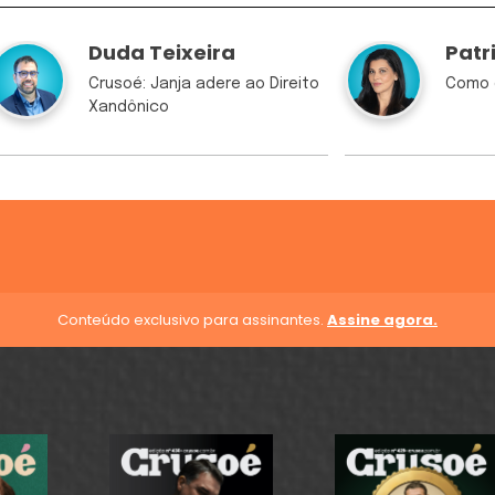
Duda Teixeira
Patr
Crusoé: Janja adere ao Direito
Como 
Xandônico
Conteúdo exclusivo para assinantes.
Assine agora.