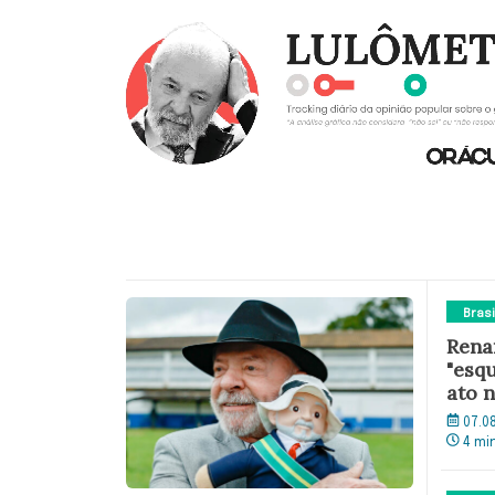
Brasi
Rena
"esqu
ato 
07.0
4 mi