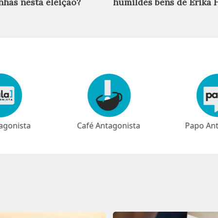
nhas nesta eleição?
humildes bens de Erika 
agonista
Papo Antagonista
Meio-dia 