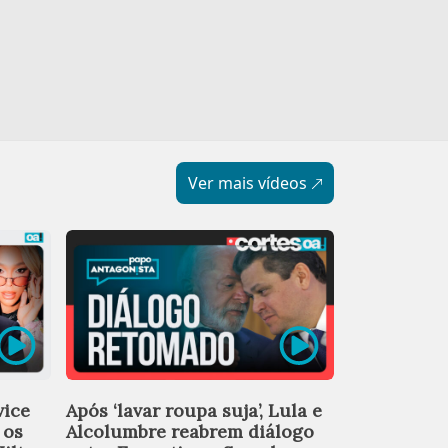
Ver mais vídeos
Vice do PT
vice
Após ‘lavar roupa suja’, Lula e
diz que fil
 os
Alcolumbre reabrem diálogo