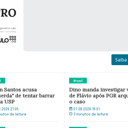
Saiba
l
Brasil
n Santos acusa
Dino manda investigar 
erda" de tentar barrar
de Flávio após PGR arq
na USP
o caso
8.2026 21:05
07.08.2026 19:01
nutos de leitura
3 minutos de leitura