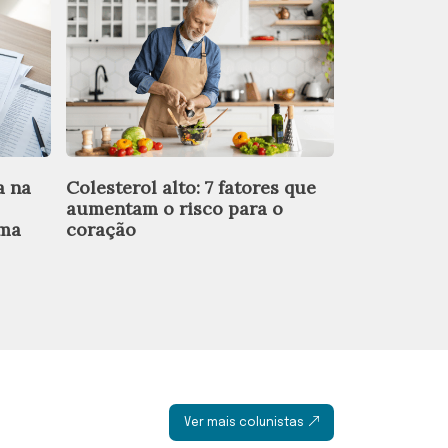
a na
Colesterol alto: 7 fatores que
Prova de po
aumentam o risco para o
gramaticais
rma
coração
Ver mais colunistas