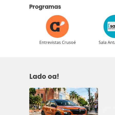
Programas
as Crusoé
Sala Antagonista
Café Ant
Lado oa!