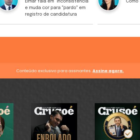
Elmar fala em "inconsistência"
Como 
e muda cor para "pardo" em
registro de candidatura
Conteúdo exclusivo para assinantes.
Assine agora.