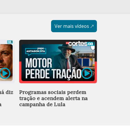
Ver mais vídeos
Ex-chefe de
á diz
Programas sociais perdem
deixa equi
tração e acendem alerta na
após revel
a
campanha de Lula
investigada