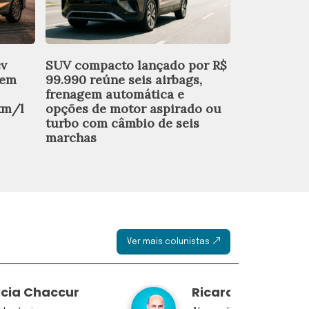
cv
SUV compacto lançado por R$
Batata-doce
 em
99.990 reúne seis airbags,
práticas e 
frenagem automática e
para o jant
km/l
opções de motor aspirado ou
turbo com câmbio de seis
marchas
Ver mais colunistas
icia Chaccur
Ricardo Kertzma