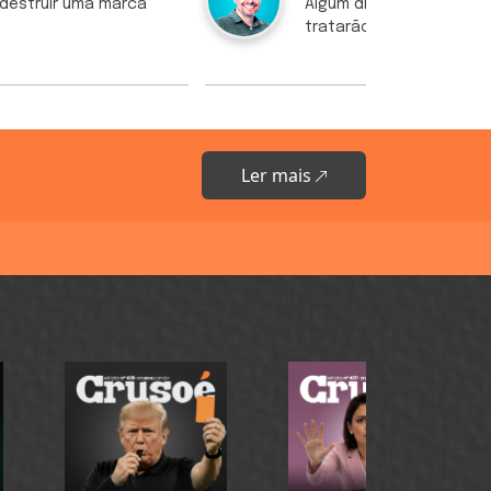
destruir uma marca
Algum dia os políticos n
tratarão como adultos?
Ler mais