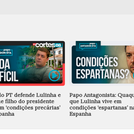
do PT defende Lulinha e
Papo Antagonista: Quaqu
ue filho do presidente
que Lulinha vive em
em ‘condições precárias’
condições ‘espartanas’ n
panha
Espanha