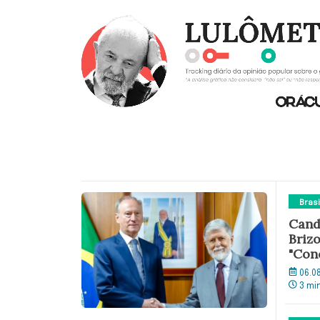
Brasi
Cand
Brizo
"Con
06.0
3 mi