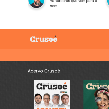
Há Vorcaros que vêm para o
bem
Acervo Crusoé