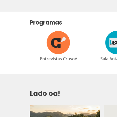
Programas
as Crusoé
Sala Antagonista
Café Ant
Lado oa!