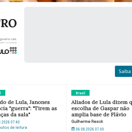
Saiba
l
Brasil
ado de Lula, Janones
Aliados de Lula dizem 
cia "guerra": "Tirem as
escolha de Gaspar não
ças da sala"
amplia base de Flávio
Guilherme Resck
8.2026 07:40
nutos de leitura
06.08.2026 07:00