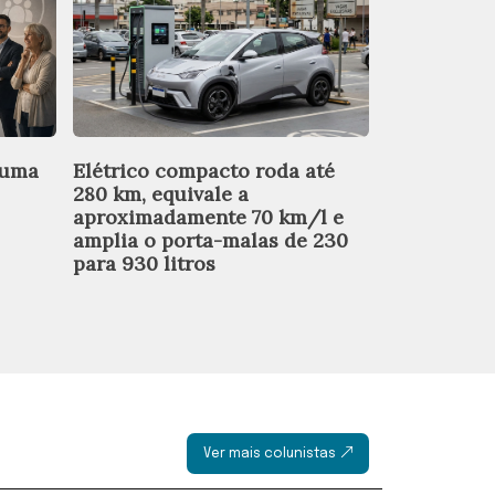
 uma
Elétrico compacto roda até
Por R$ 92.9
280 km, equivale a
oferece mot
aproximadamente 70 km/l e
condiciona
amplia o porta-malas de 230
elétrica, 
para 930 litros
entregar 1
automátic
Ver mais colunistas