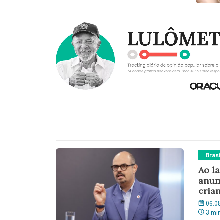
Brasi
Ao l
anun
crian
06.0
3 mi