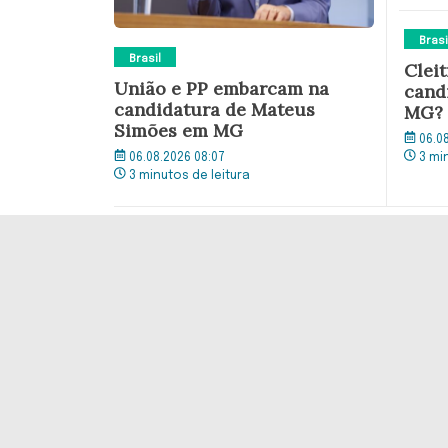
Brasi
Brasil
Clei
União e PP embarcam na
cand
candidatura de Mateus
MG?
Simões em MG
06.0
06.08.2026 08:07
3 mi
3 minutos de leitura