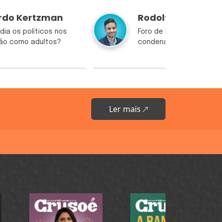
rdo Kertzman
Rodolfo Borges
dia os políticos nos
Foro de Lulinha é o mes
rão como adultos?
condenados pelo 8 de ja
Ler mais