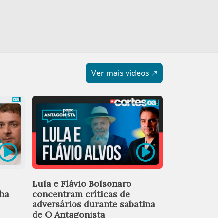
Ver mais vídeos
Candidatos
Lula e Flávio Bolsonaro
posicionam
nha
concentram críticas de
anistia e r
adversários durante sabatina
Judiciário
de O Antagonista