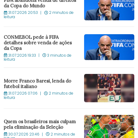
FIFA abandona venda de direitos
da Copa do Mundo
31.07.2026 20:53
2 minutos de
leitura
CONMEBOL pede à FIFA
detalhes sobre venda de ações
da Copa
31.07.2026 19:33
3 minutos de
leitura
Morre Franco Baresi, lenda do
futebol italiano
31.07.2026 07:06
2 minutos de
leitura
Quem os brasileiros mais culpam
pela eliminação da Seleção
30.07.2026 23:46
2 minutos de