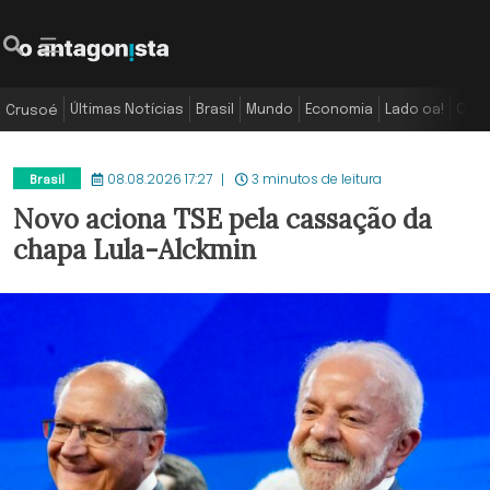
Últimas Notícias
Brasil
Mundo
Economia
Lado oa!
Colu
Crusoé
08.08.2026 17:27
3 minutos de leitura
Brasil
Novo aciona TSE pela cassação da
chapa Lula-Alckmin