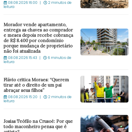
08.08.2026 16:00
2 minutos de
leitura
Morador vende apartamento,
entrega as chaves ao comprador
e meses depois recebe cobrança
de R$ 8.400 por condomínio
porque mudança de proprietário
não foi atualizada
08.08.2026 15:43
6 minutos de
leitura
Flávio critica Moraes: “Querem
tirar até o direito de um pai
abraçar seus filhos”
08.08.2026 15:20
2 minutos de
leitura
Josias Teófilo na Crusoé: Por que
todo maconheiro pensa que é
artista?