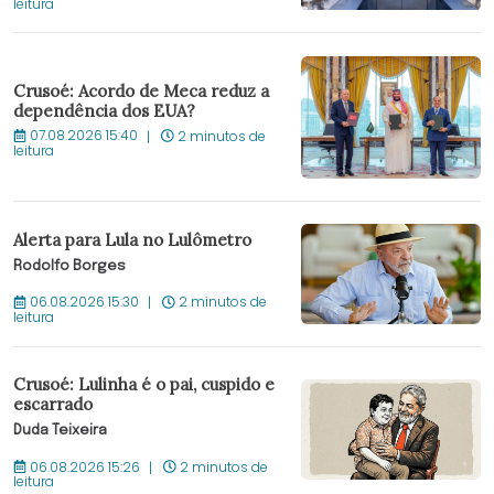
leitura
Crusoé: Acordo de Meca reduz a
dependência dos EUA?
07.08.2026 15:40
2 minutos de
leitura
Alerta para Lula no Lulômetro
Rodolfo Borges
06.08.2026 15:30
2 minutos de
leitura
Crusoé: Lulinha é o pai, cuspido e
escarrado
Duda Teixeira
06.08.2026 15:26
2 minutos de
leitura