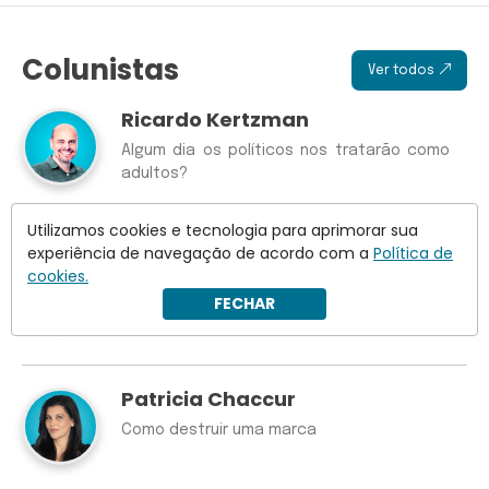
Colunistas
Ver todos
Ricardo Kertzman
Algum dia os políticos nos tratarão como
adultos?
Utilizamos cookies e tecnologia para aprimorar sua
experiência de navegação de acordo com a
Política de
Wilson Lima
cookies.
Crusoé: Discord, Janja e o velho impulso do
FECHAR
PT de tratar o cidadão como incapaz
Patricia Chaccur
Como destruir uma marca