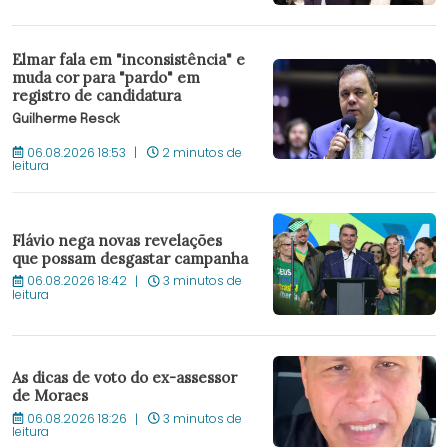
Elmar fala em "inconsistência" e
muda cor para "pardo" em
registro de candidatura
Guilherme Resck
06.08.2026 18:53
2 minutos de
leitura
Flávio nega novas revelações
que possam desgastar campanha
06.08.2026 18:42
3 minutos de
leitura
As dicas de voto do ex-assessor
de Moraes
06.08.2026 18:26
3 minutos de
leitura