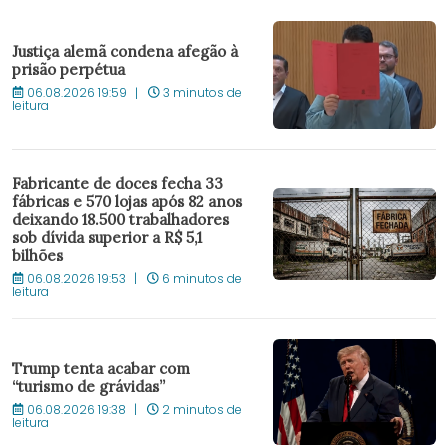
Justiça alemã condena afegão à
prisão perpétua
06.08.2026 19:59
3 minutos de
leitura
Fabricante de doces fecha 33
fábricas e 570 lojas após 82 anos
deixando 18.500 trabalhadores
sob dívida superior a R$ 5,1
bilhões
06.08.2026 19:53
6 minutos de
leitura
Trump tenta acabar com
“turismo de grávidas”
06.08.2026 19:38
2 minutos de
leitura