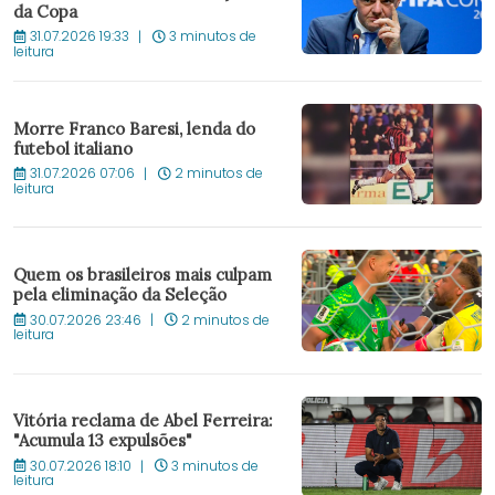
da Copa
31.07.2026 19:33
3 minutos de
leitura
Morre Franco Baresi, lenda do
futebol italiano
31.07.2026 07:06
2 minutos de
leitura
Quem os brasileiros mais culpam
pela eliminação da Seleção
30.07.2026 23:46
2 minutos de
leitura
Vitória reclama de Abel Ferreira:
"Acumula 13 expulsões"
30.07.2026 18:10
3 minutos de
leitura