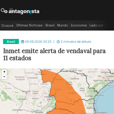
Últimas Notícias
Brasil
Mundo
Economia
Lado oa!
Colu
Crusoé
06.08.2026 20:23
2 minutos de leitura
Brasil
Inmet emite alerta de vendaval para
11 estados