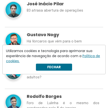
José Inácio Pilar
B3 atrasa abertura de operações
Gustavo Nogy
Há Vorcaros que vêm para o bem
Utilizamos cookies e tecnologia para aprimorar sua
experiência de navegação de acordo com a
Política de
cookies.
Ricardo Kertzman
FECHAR
Algum dia os políticos nos tratarão como
adultos?
Rodolfo Borges
Foro de Lulinha é o mesmo dos