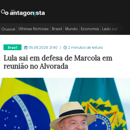
Últimas Notícias
Brasil
Mundo
Economia
Lado oa!
Colu
Crusoé
05.08.2026 21:40
2 minutos de leitura
Brasil
Lula sai em defesa de Marcola em
reunião no Alvorada