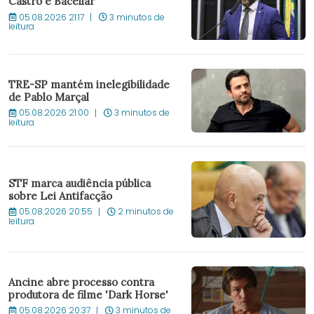
Castro e Bacellar
05.08.2026 21:17
3 minutos de
leitura
TRE-SP mantém inelegibilidade
de Pablo Marçal
05.08.2026 21:00
3 minutos de
leitura
STF marca audiência pública
sobre Lei Antifacção
05.08.2026 20:55
2 minutos de
leitura
Ancine abre processo contra
produtora de filme 'Dark Horse'
05.08.2026 20:37
3 minutos de