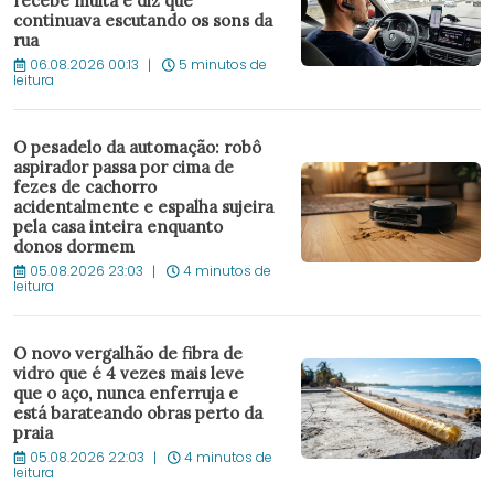
recebe multa e diz que
continuava escutando os sons da
rua
06.08.2026 00:13
5 minutos de
leitura
O pesadelo da automação: robô
aspirador passa por cima de
fezes de cachorro
acidentalmente e espalha sujeira
pela casa inteira enquanto
donos dormem
05.08.2026 23:03
4 minutos de
leitura
O novo vergalhão de fibra de
vidro que é 4 vezes mais leve
que o aço, nunca enferruja e
está barateando obras perto da
praia
05.08.2026 22:03
4 minutos de
leitura