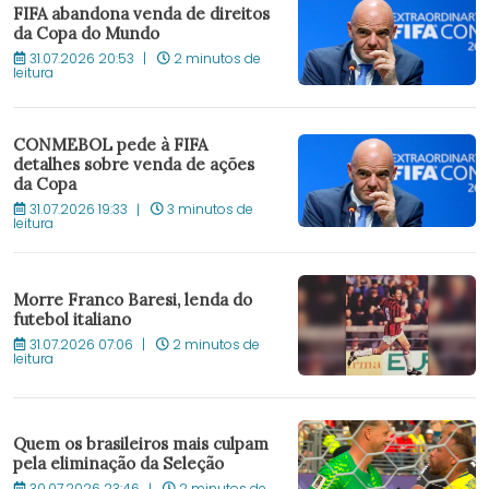
FIFA abandona venda de direitos
da Copa do Mundo
31.07.2026 20:53
2 minutos de
leitura
CONMEBOL pede à FIFA
detalhes sobre venda de ações
da Copa
31.07.2026 19:33
3 minutos de
leitura
Morre Franco Baresi, lenda do
futebol italiano
31.07.2026 07:06
2 minutos de
leitura
Quem os brasileiros mais culpam
pela eliminação da Seleção
30.07.2026 23:46
2 minutos de