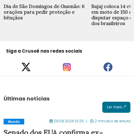
Dia de São Domingos de Gusmão: 6
Bajaj coloca 14 cv,
orações para pedir proteção e
em moto de 150 cc
bênçãos
disputar espaço c
dos brasileiros
Siga a Crusoé nas redes sociais
Últimas notícias
Ler mais
08.08.2026 10:25
2 minutos de leitura
Mundo
Senado dos EUA confirma ex-