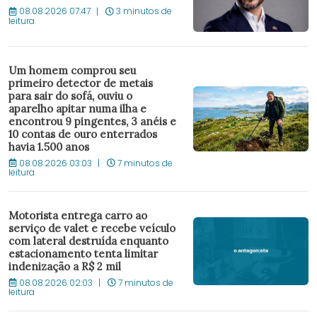
08.08.2026 07:47
3 minutos de
leitura
Um homem comprou seu
primeiro detector de metais
para sair do sofá, ouviu o
aparelho apitar numa ilha e
encontrou 9 pingentes, 3 anéis e
10 contas de ouro enterrados
havia 1.500 anos
08.08.2026 03:03
7 minutos de
leitura
Motorista entrega carro ao
serviço de valet e recebe veículo
com lateral destruída enquanto
estacionamento tenta limitar
indenização a R$ 2 mil
08.08.2026 02:03
7 minutos de
leitura