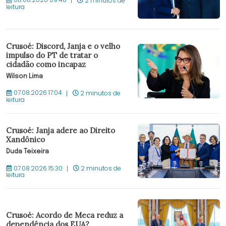
08.08.2026 09:48
2 minutos de
leitura
Crusoé: Discord, Janja e o velho
impulso do PT de tratar o
cidadão como incapaz
Wilson Lima
07.08.2026 17:04
2 minutos de
leitura
Crusoé: Janja adere ao Direito
Xandônico
Duda Teixeira
07.08.2026 15:30
2 minutos de
leitura
Crusoé: Acordo de Meca reduz a
dependência dos EUA?