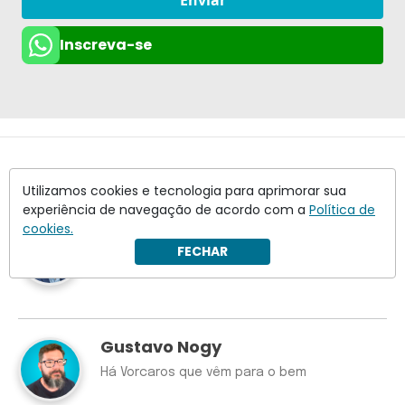
Enviar
Inscreva-se
Colunistas
Utilizamos cookies e tecnologia para aprimorar sua
Ver todos
experiência de navegação de acordo com a
Política de
Rodolfo Borges
cookies.
FECHAR
Mendonça tem motivos para desconfiar
Gustavo Nogy
Há Vorcaros que vêm para o bem