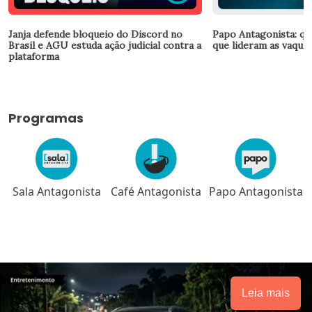
Janja defende bloqueio do Discord no
Papo Antagonista: qu
Brasil e AGU estuda ação judicial contra a
que lideram as vaquin
plataforma
Programas
a
Café Antagonista
Papo Antagonista
Meio-dia em
Brasília
Leia mais