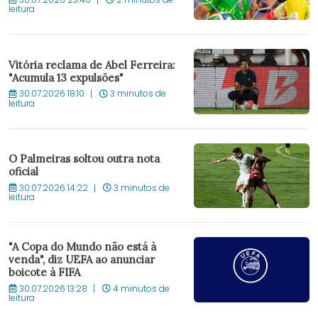
leitura
Vitória reclama de Abel Ferreira:
"Acumula 13 expulsões"
30.07.2026 18:10
3 minutos de
leitura
O Palmeiras soltou outra nota
oficial
30.07.2026 14:22
3 minutos de
leitura
"A Copa do Mundo não está à
venda", diz UEFA ao anunciar
boicote à FIFA
30.07.2026 13:28
4 minutos de
leitura