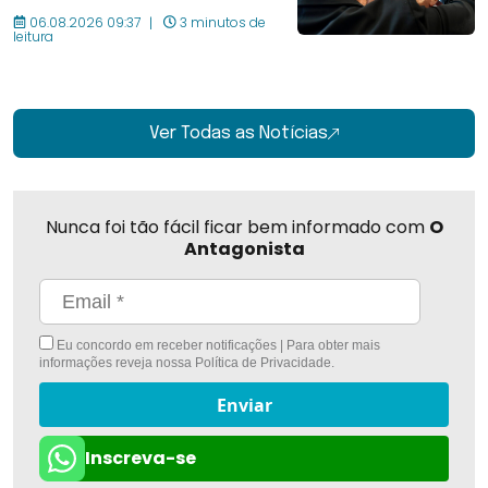
06.08.2026 09:37
3 minutos de
leitura
Ver Todas as Notícias
Nunca foi tão fácil ficar bem informado com
O
Antagonista
Eu concordo em receber notificações | Para obter mais
informações reveja nossa
Política de Privacidade
.
Enviar
Inscreva-se