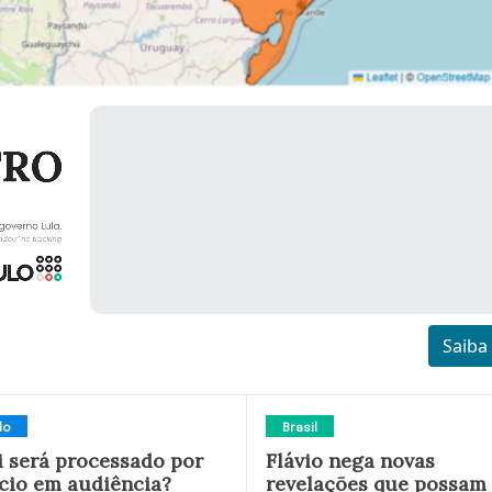
Saiba
do
Brasil
i será processado por
Flávio nega novas
ncio em audiência?
revelações que possam