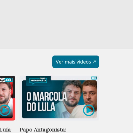
Ver mais vídeos
Lula e Fláv
Lula
Papo Antagonista: