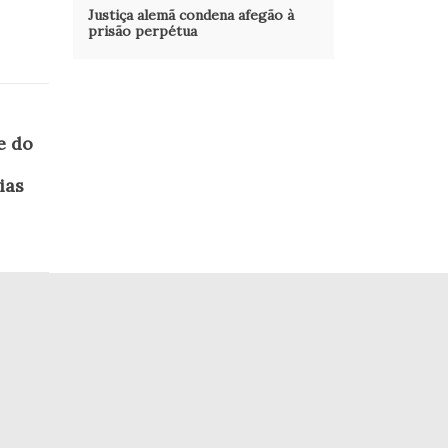
Justiça alemã condena afegão à
prisão perpétua
e do
ias