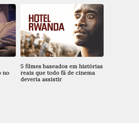
5 filmes baseados em histórias
Maquiagem 
o no
reais que todo fã de cinema
erros que 
deveria assistir
resultado 