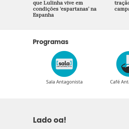
que Lulinha vive em
traçã
condições ‘espartanas’ na
campa
Espanha
Programas
as Crusoé
Sala Antagonista
Café Ant
Lado oa!