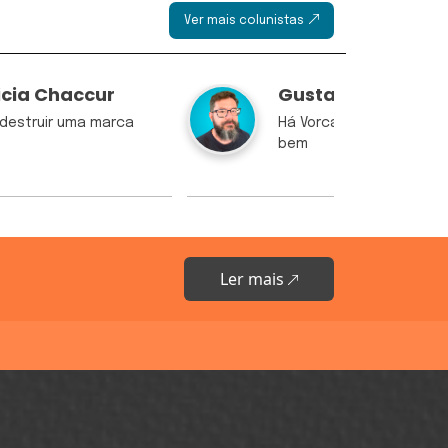
Ver mais colunistas
icia Chaccur
Gustavo Nogy
destruir uma marca
Há Vorcaros que vêm pa
bem
Ler mais