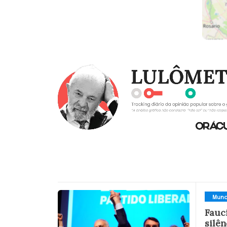
Mun
Fauc
silê