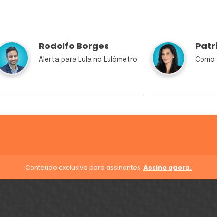
Rodolfo Borges
Patr
Alerta para Lula no Lulômetro
Como 
Conteúdo exclusivo para assinantes.
Assine agora.