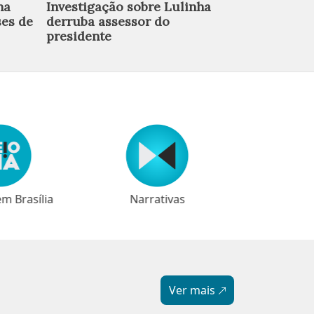
concentram
ha
Investigação sobre Lulinha
adversário
ses de
derruba assessor do
de O Antag
presidente
em Brasília
⁠⁠Narrativas
Ver mais