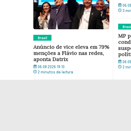
06.0
3 mi
Brasi
MP p
Brasil
cond
Anúncio de vice eleva em 79%
susp
menções a Flávio nas redes,
polít
aponta Datrix
06.0
06.08.2026 19:10
2 mi
2 minutos de leitura