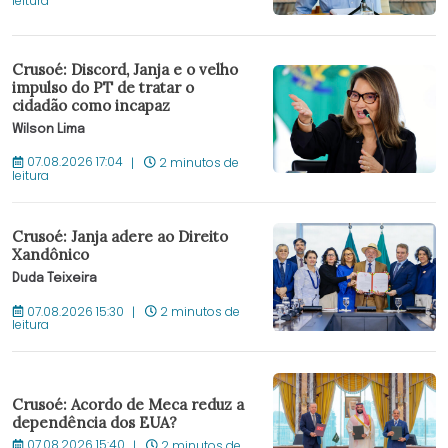
leitura
Crusoé: Discord, Janja e o velho
impulso do PT de tratar o
cidadão como incapaz
Wilson Lima
07.08.2026 17:04
2 minutos de
leitura
Crusoé: Janja adere ao Direito
Xandônico
Duda Teixeira
07.08.2026 15:30
2 minutos de
leitura
Crusoé: Acordo de Meca reduz a
dependência dos EUA?
07.08.2026 15:40
2 minutos de