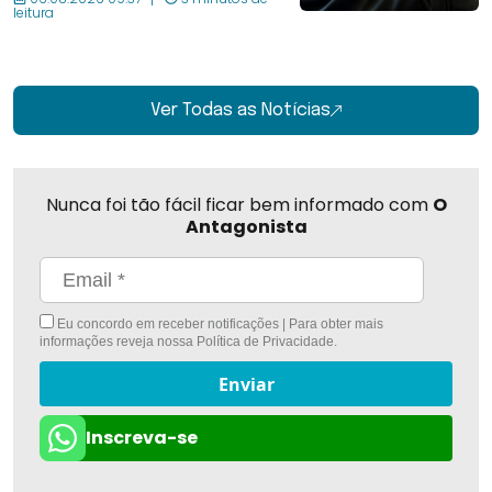
leitura
Ver Todas as Notícias
Nunca foi tão fácil ficar bem informado com
O
Antagonista
Eu concordo em receber notificações | Para obter mais
informações reveja nossa
Política de Privacidade
.
Enviar
Inscreva-se