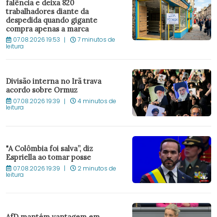
falência e deixa 820
trabalhadores diante da
despedida quando gigante
compra apenas a marca
07.08.2026 19:53
7 minutos de
leitura
Divisão interna no Irã trava
acordo sobre Ormuz
07.08.2026 19:39
4 minutos de
leitura
"A Colômbia foi salva”, diz
Espriella ao tomar posse
07.08.2026 19:39
2 minutos de
leitura
AfD mantém vantagem em