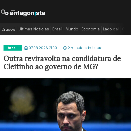
Últimas Notícias
Brasil
Mundo
Economia
Lado oa!
Colu
Crusoé
07.08.2026 21:39
2 minutos de leitura
Brasil
Outra reviravolta na candidatura de
Cleitinho ao governo de MG?