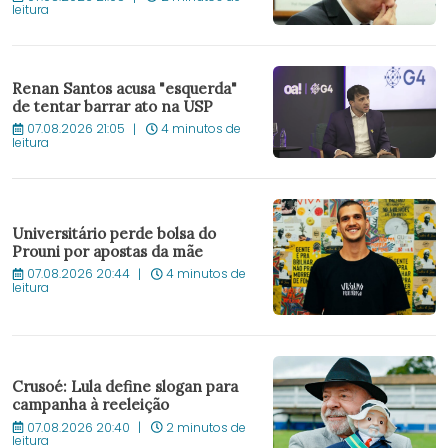
leitura
Renan Santos acusa "esquerda"
de tentar barrar ato na USP
07.08.2026 21:05
4 minutos de
leitura
Universitário perde bolsa do
Prouni por apostas da mãe
07.08.2026 20:44
4 minutos de
leitura
Crusoé: Lula define slogan para
campanha à reeleição
07.08.2026 20:40
2 minutos de
leitura