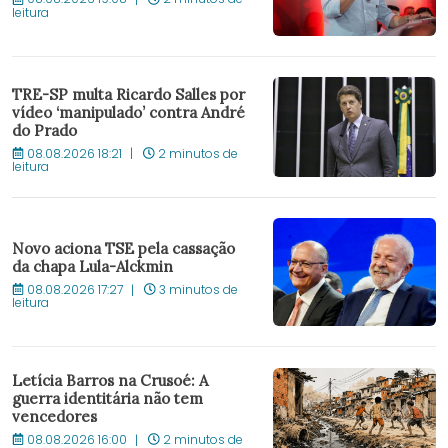
leitura
TRE-SP multa Ricardo Salles por
vídeo ‘manipulado’ contra André
do Prado
08.08.2026 18:21
2 minutos de
leitura
Novo aciona TSE pela cassação
da chapa Lula-Alckmin
08.08.2026 17:27
3 minutos de
leitura
Letícia Barros na Crusoé: A
guerra identitária não tem
vencedores
08.08.2026 16:00
2 minutos de