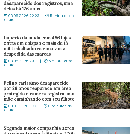
desaparecido dos registros, uma
delas há 126 anos
08.08.2026 22:23
5 minutos de
leitura
Império da moda com 466 lojas
entra em colapso e mais de 13
mil trabalhadores encaram a
despedida das marcas
08.08.2026 20:13
5 minutos de
leitura
Felino raríssimo desaparecido
por 29 anos reaparece em área
protegida e câmera registra uma
mãe caminhando com seu filhote
08.08.2026 19:33
6 minutos de
leitura
Segunda maior companhia aérea
do país entra em falência e 7.200