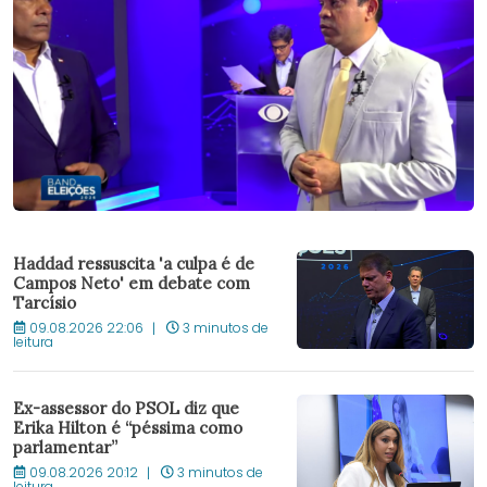
Haddad ressuscita 'a culpa é de
Campos Neto' em debate com
Tarcísio
09.08.2026 22:06
3 minutos de
leitura
Ex-assessor do PSOL diz que
Erika Hilton é “péssima como
parlamentar”
09.08.2026 20:12
3 minutos de
leitura