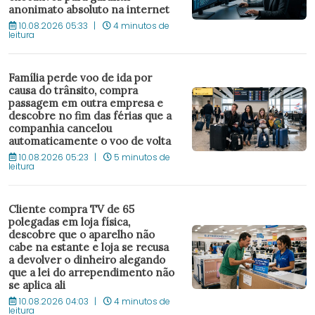
anonimato absoluto na internet
10.08.2026 05:33
4 minutos de
leitura
Família perde voo de ida por
causa do trânsito, compra
passagem em outra empresa e
descobre no fim das férias que a
companhia cancelou
automaticamente o voo de volta
10.08.2026 05:23
5 minutos de
leitura
Cliente compra TV de 65
polegadas em loja física,
descobre que o aparelho não
cabe na estante e loja se recusa
a devolver o dinheiro alegando
que a lei do arrependimento não
se aplica ali
10.08.2026 04:03
4 minutos de
leitura