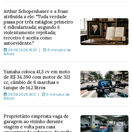
Arthur Schopenhauer e a frase
atribuída a ele: "Toda verdade
passa por três estágios: primeiro
é ridicularizada; segundo é
violentamente rejeitada;
terceiro é aceita como
autoevidente."
09.08.2026 18:33
6 minutos de
leitura
Yamaha coloca 41,3 cv em moto
de R$ 34.390 com motor de 321
cc, câmbio de 6 marchas e
tanque de 14,2 litros
09.08.2026 18:13
5 minutos de
leitura
Proprietário empresta vaga de
garagem ao vizinho durante
viagem e volta para casa