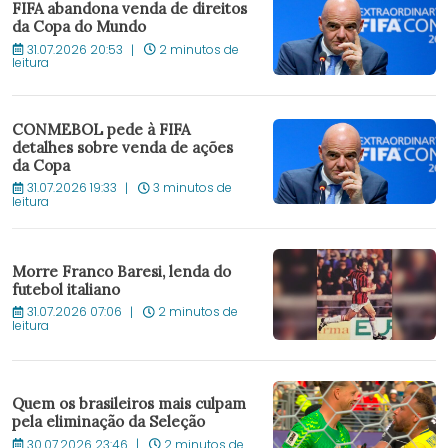
FIFA abandona venda de direitos
da Copa do Mundo
31.07.2026 20:53
2 minutos de
leitura
CONMEBOL pede à FIFA
detalhes sobre venda de ações
da Copa
31.07.2026 19:33
3 minutos de
leitura
Morre Franco Baresi, lenda do
futebol italiano
31.07.2026 07:06
2 minutos de
leitura
Quem os brasileiros mais culpam
pela eliminação da Seleção
30.07.2026 23:46
2 minutos de