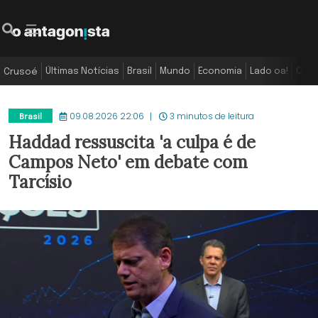
Últimas Notícias
Brasil
Mundo
Economia
Lado oa!
Colu
Crusoé
09.08.2026 22:06
3 minutos de leitura
Brasil
Haddad ressuscita 'a culpa é de
Campos Neto' em debate com
Tarcísio