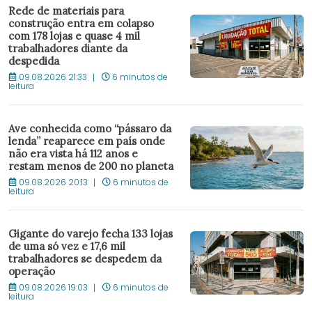
Rede de materiais para
construção entra em colapso
com 178 lojas e quase 4 mil
trabalhadores diante da
despedida
09.08.2026 21:33
6 minutos de
leitura
Ave conhecida como “pássaro da
lenda” reaparece em país onde
não era vista há 112 anos e
restam menos de 200 no planeta
09.08.2026 20:13
6 minutos de
leitura
Gigante do varejo fecha 133 lojas
de uma só vez e 17,6 mil
trabalhadores se despedem da
operação
09.08.2026 19:03
6 minutos de
leitura