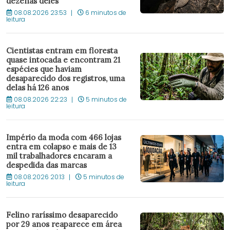
dezenas deles
08.08.2026 23:53
6 minutos de
leitura
Cientistas entram em floresta
quase intocada e encontram 21
espécies que haviam
desaparecido dos registros, uma
delas há 126 anos
08.08.2026 22:23
5 minutos de
leitura
Império da moda com 466 lojas
entra em colapso e mais de 13
mil trabalhadores encaram a
despedida das marcas
08.08.2026 20:13
5 minutos de
leitura
Felino raríssimo desaparecido
por 29 anos reaparece em área