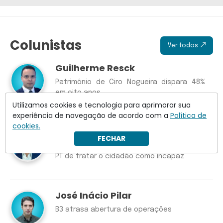
Colunistas
Ver todos
Guilherme Resck
Patrimônio de Ciro Nogueira dispara 48%
em oito anos
Utilizamos cookies e tecnologia para aprimorar sua
experiência de navegação de acordo com a
Política de
cookies.
Wilson Lima
FECHAR
Crusoé: Discord, Janja e o velho impulso do
PT de tratar o cidadão como incapaz
José Inácio Pilar
B3 atrasa abertura de operações