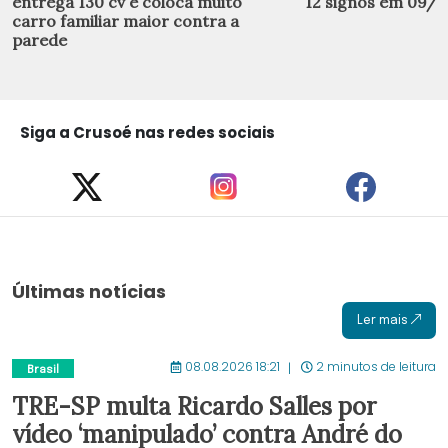
entrega 130 cv e coloca muito
12 signos em 09/
carro familiar maior contra a
parede
Siga a Crusoé nas redes sociais
Últimas notícias
Ler mais
08.08.2026 18:21
2 minutos de leitura
Brasil
TRE-SP multa Ricardo Salles por
vídeo ‘manipulado’ contra André do