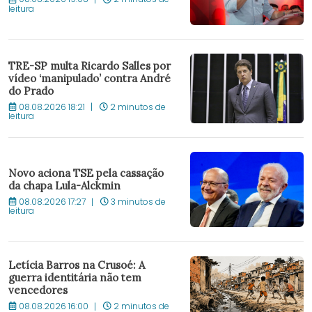
leitura
TRE-SP multa Ricardo Salles por
vídeo ‘manipulado’ contra André
do Prado
08.08.2026 18:21
2 minutos de
leitura
Novo aciona TSE pela cassação
da chapa Lula-Alckmin
08.08.2026 17:27
3 minutos de
leitura
Letícia Barros na Crusoé: A
guerra identitária não tem
vencedores
08.08.2026 16:00
2 minutos de