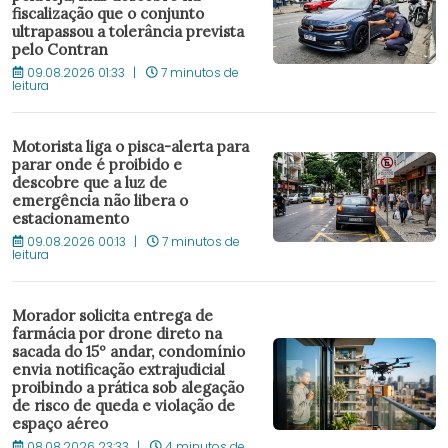
fiscalização que o conjunto
ultrapassou a tolerância prevista
pelo Contran
09.08.2026 01:33
7 minutos de
leitura
Motorista liga o pisca-alerta para
parar onde é proibido e
descobre que a luz de
emergência não libera o
estacionamento
09.08.2026 00:13
7 minutos de
leitura
Morador solicita entrega de
farmácia por drone direto na
sacada do 15º andar, condomínio
envia notificação extrajudicial
proibindo a prática sob alegação
de risco de queda e violação de
espaço aéreo
08.08.2026 23:33
4 minutos de