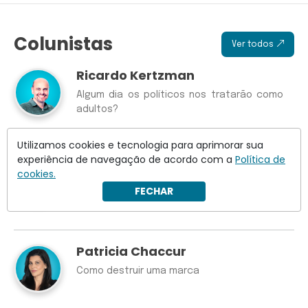
Colunistas
Ver todos
Ricardo Kertzman
Algum dia os políticos nos tratarão como
adultos?
Utilizamos cookies e tecnologia para aprimorar sua
experiência de navegação de acordo com a
Política de
Wilson Lima
cookies.
Crusoé: Discord, Janja e o velho impulso do
FECHAR
PT de tratar o cidadão como incapaz
Patricia Chaccur
Como destruir uma marca