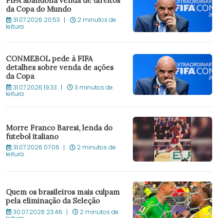
FIFA abandona venda de direitos
da Copa do Mundo
31.07.2026 20:53
2 minutos de
leitura
CONMEBOL pede à FIFA
detalhes sobre venda de ações
da Copa
31.07.2026 19:33
3 minutos de
leitura
Morre Franco Baresi, lenda do
futebol italiano
31.07.2026 07:06
2 minutos de
leitura
Quem os brasileiros mais culpam
pela eliminação da Seleção
30.07.2026 23:46
2 minutos de