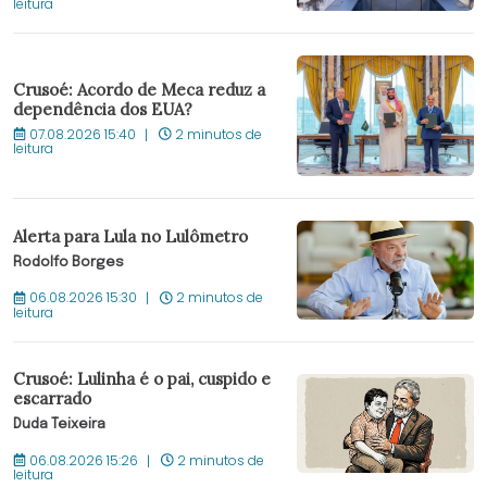
leitura
Crusoé: Acordo de Meca reduz a
dependência dos EUA?
07.08.2026 15:40
2 minutos de
leitura
Alerta para Lula no Lulômetro
Rodolfo Borges
06.08.2026 15:30
2 minutos de
leitura
Crusoé: Lulinha é o pai, cuspido e
escarrado
Duda Teixeira
06.08.2026 15:26
2 minutos de
leitura