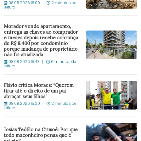
08.08.2026 16:00
2 minutos de
leitura
Morador vende apartamento,
entrega as chaves ao comprador
e meses depois recebe cobrança
de R$ 8.400 por condomínio
porque mudança de proprietário
não foi atualizada
08.08.2026 15:43
6 minutos de
leitura
Flávio critica Moraes: “Querem
tirar até o direito de um pai
abraçar seus filhos”
08.08.2026 15:20
2 minutos de
leitura
Josias Teófilo na Crusoé: Por que
todo maconheiro pensa que é
artista?