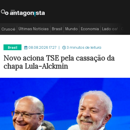
Últimas Notícias
Brasil
Mundo
Economia
Lado oa!
Colu
Crusoé
08.08.2026 17:27
3 minutos de leitura
Brasil
Novo aciona TSE pela cassação da
chapa Lula-Alckmin